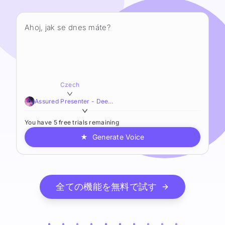
Czech
Assured Presenter - Deep,Smooth,Resonant
You have 5 free trials remaining
★
Generate Voice
全ての機能を無料で試す