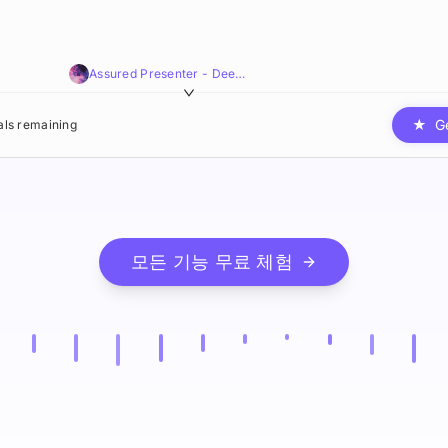
Assured Presenter - Deep,Smooth,Resonant
★
G
ials remaining
모든 기능 무료 체험