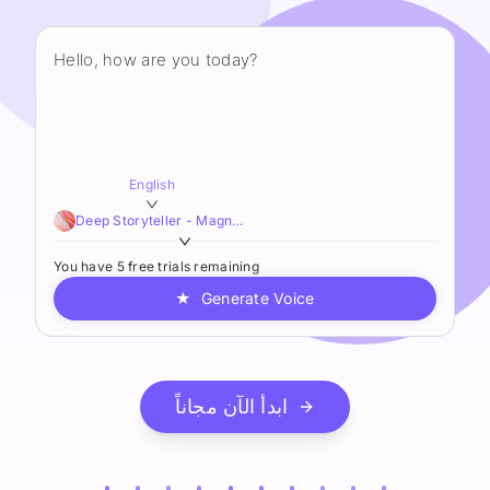
English
Deep Storyteller - Magnetic,Smooth,Sophisticated
You have 5 free trials remaining
★
Generate Voice
ابدأ الآن مجاناً