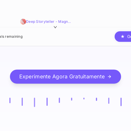
Deep Storyteller - Magnetic,Smooth,Sophisticated
★
G
ials remaining
Experimente Agora Gratuitamente