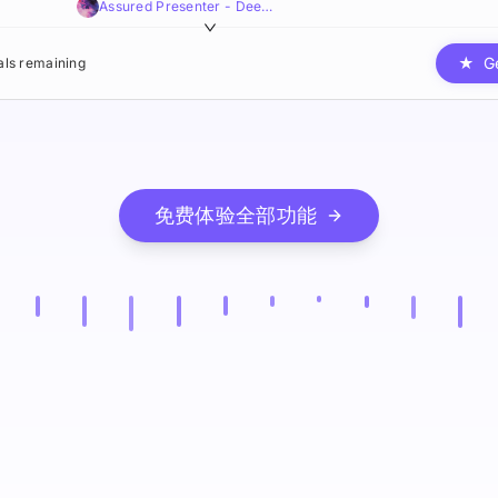
Assured Presenter - Deep,Smooth,Resonant
★
G
ials remaining
免费体验全部功能