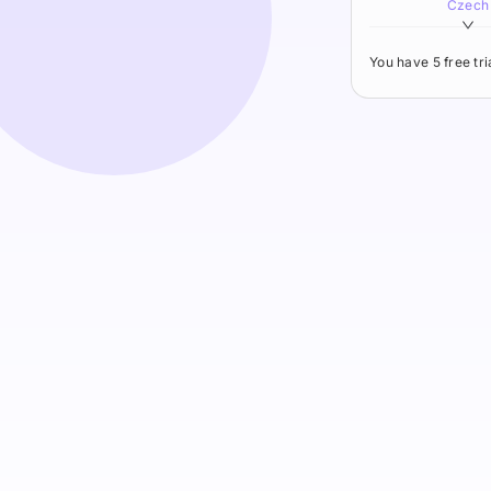
Czech
You have 5 free tr