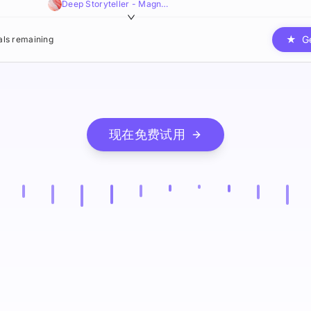
Deep Storyteller - Magnetic,Smooth,Sophisticated
★
G
ials remaining
现在免费试用