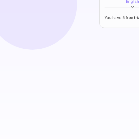
English
You have 5 free tr