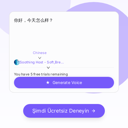
Chinese
Soothing Host - Soft,Breathy,Soothing
You have 5 free trials remaining
★
Generate Voice
Şimdi Ücretsiz Deneyin