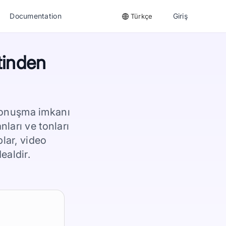
Documentation
Giriş
Türkçe
tinden
 konuşma imkanı
ları ve tonları
plar, video
ealdir.