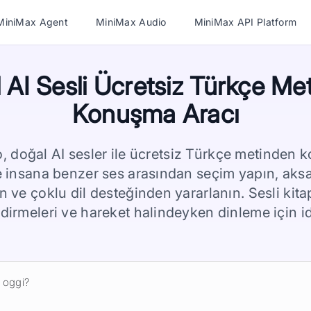
MiniMax Agent
MiniMax Audio
MiniMax API Platform
 AI Sesli Ücretsiz Türkçe Me
Konuşma Aracı
 doğal AI sesler ile ücretsiz Türkçe metinden
e insana benzer ses arasından seçim yapın, aksan
in ve çoklu dil desteğinden yararlanın. Sesli kita
dirmeleri ve hareket halindeyken dinleme için id