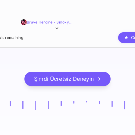
Brave Heroine - Smoky,Cool,Textured
★
G
ials remaining
Şimdi Ücretsiz Deneyin