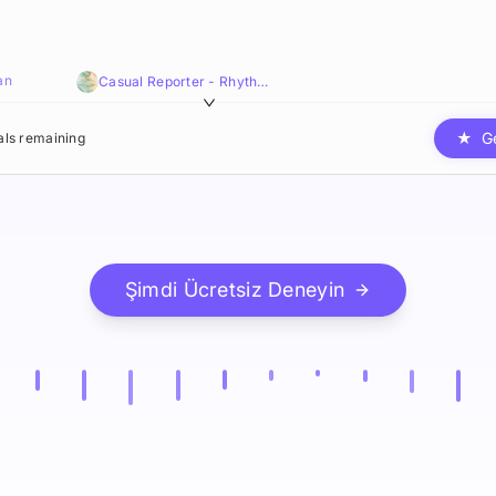
an
Casual Reporter - Rhythmic,Informative,Engaging
★
G
ials remaining
Şimdi Ücretsiz Deneyin