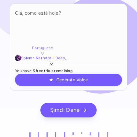
Portuguese
Solemn Narrator - Deep,Resonant,Educational
You have 5 free trials remaining
★
Generate Voice
Şimdi Dene