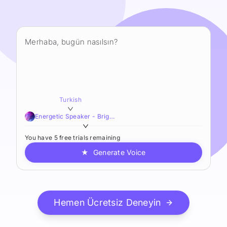
Turkish
Energetic Speaker - Bright,Lucid,Brisk
You have 5 free trials remaining
★
Generate Voice
Hemen Ücretsiz Deneyin