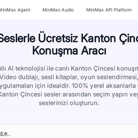
MiniMax Agent
MiniMax Audio
MiniMax API Platform
Seslerle Ücretsiz Kanton Çin
Konuşma Aracı
llı AI teknolojisi ile canlı Kanton Çincesi konuş
 Video dublajı, sesli kitaplar, oyun seslendirme
 uygulamaları için idealdir. 100% yerel aksanlarla
anton Çincesi sesler arasından seçim yapın v
seslerinizi oluşturun.