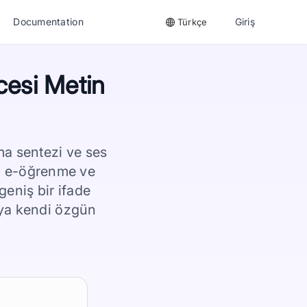
Documentation
Giriş
Türkçe
cesi Metin
ma sentezi ve ses
si, e-öğrenme ve
 geniş bir ifade
eya kendi özgün