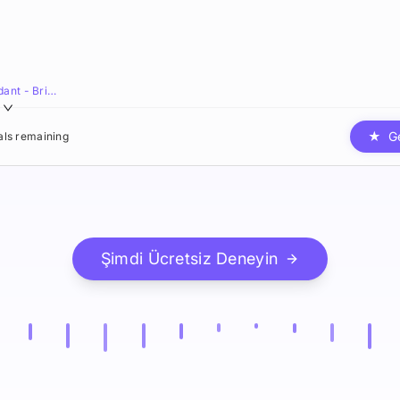
HK Flight Attendant - Bright,Agile,Resonant
★
G
ials remaining
Şimdi Ücretsiz Deneyin