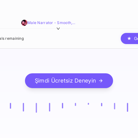
Male Narrator - Smooth,Resonant,Polished
★
G
ials remaining
Şimdi Ücretsiz Deneyin