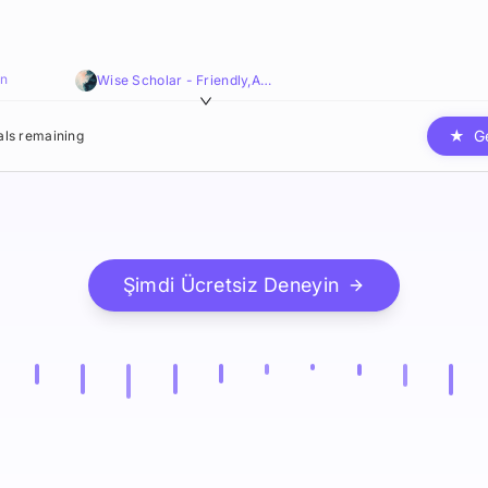
an
Wise Scholar - Friendly,Authentic,Relatable
★
G
ials remaining
Şimdi Ücretsiz Deneyin