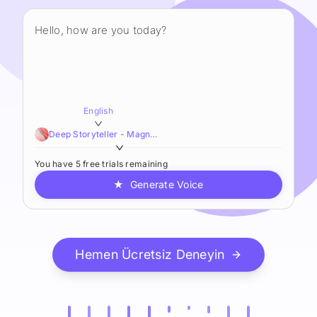
English
Deep Storyteller - Magnetic,Smooth,Sophisticated
You have 5 free trials remaining
★
Generate Voice
Hemen Ücretsiz Deneyin