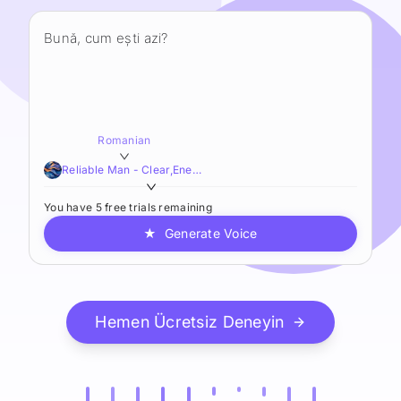
Romanian
Reliable Man - Clear,Energetic,Approachable
You have 5 free trials remaining
★
Generate Voice
Hemen Ücretsiz Deneyin